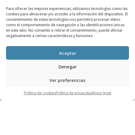
integración de nuevas obras en entornos reales
Para ofrecer las mejores experiencias, utilizamos tecnologías como las
para poder visualizar como impactaría dicha obra
cookies para almacenar y/o acceder a la información del dispositivo. El
consentimiento de estas tecnologías nos permitirá procesar datos
en el entorno real.
como el comportamiento de navegación o las identificaciones únicas
en este sitio. No consentir o retirar el consentimiento, puede afectar
negativamente a ciertas características y funciones.
Interactivos 3D
Aceptar
Los
Interactivos 3D
son usados para la
Denegar
explicación de desarrollos inmobiliarios, pudiendo
con ello mostrar comparaciones entre el estado
Ver preferencias
actual y el proyecto, añadiendo informaciones
Política de cookies
Política de privacidad
Aviso legal
sobre aspectos remarcables, comparando
distintas soluciones, etc.
Realidad Virtual