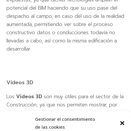
potencial del BIM haciendo que su uso pase del
despacho al campo, en caso del uso de la realidad
aumentada, permitiendo ver sobre el proceso
constructivo datos o conducciones todavía no
llevadas a cabo, así como la misma edificación a
desarrollar.
Vídeos 3D
Los
Vídeos 3D
son muy útiles para el sector de la
Construcción, ya que nos permiten mostrar, por
ejemplo, un edificio en detalle mucho antes de su
Gestionar el consentimiento
construcción, así como los espacios con
de las cookies
terminaciones finales. También son muy comunes la