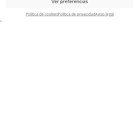
Ver preferencias
Política de cookies
Política de privacidad
Aviso legal
Quiero más información
Would you like to know more?
Contact us!