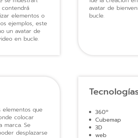
ue se muestran.
fue la creación e
a contendrá
avatar de bienven
izar elementos o
bucle.
ros ejemplos, este
mo un avatar de
ideo en bucle.
Tecnología
s elementos que
360º
onde colocar
Cubemap
a marca. Se
3D
 poder desplazarse
web