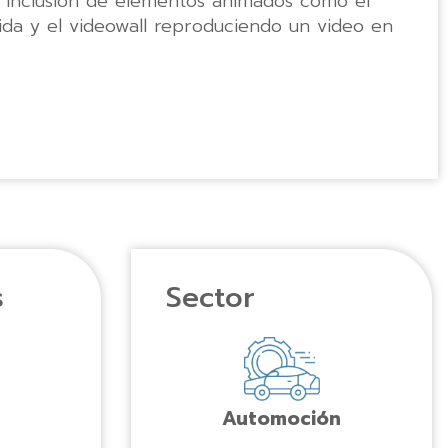
n inclusión de elementos animados como el
ida y el videowall reproduciendo un video en
s
Sector
Automoción