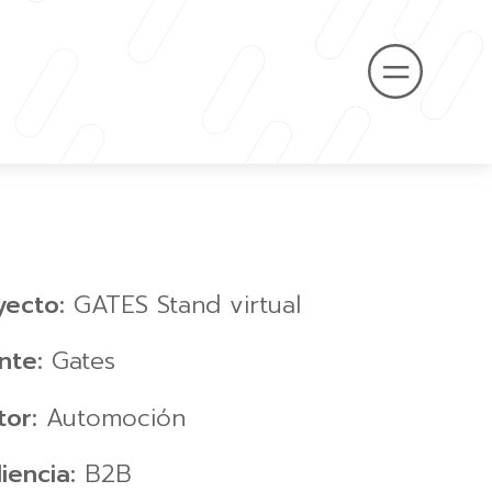
yecto:
GATES Stand virtual
ente:
Gates
tor:
Automoción
iencia:
B2B