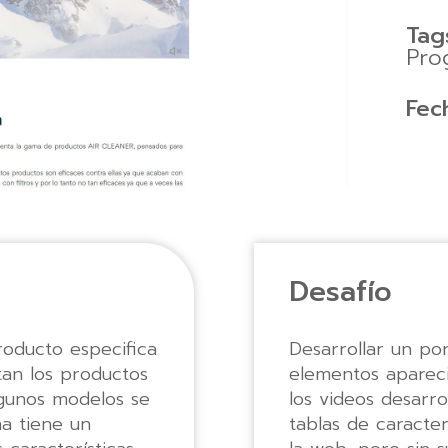
Tag
Pro
Fec
Desafío
oducto especifica
Desarrollar un por
tan los productos
elementos apareci
lgunos modelos se
los videos desarr
na tiene un
tablas de caracte