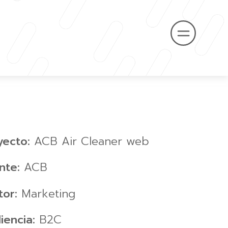
yecto:
ACB Air Cleaner web
ente:
ACB
tor:
Marketing
iencia:
B2C