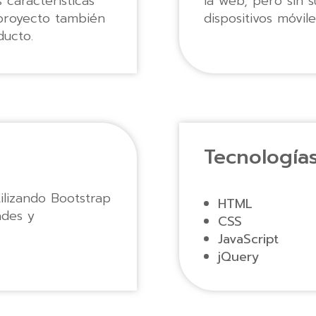
características
la web, pero sin su
 proyecto también
dispositivos móvile
ducto.
Tecnología
ilizando Bootstrap
HTML
ades y
CSS
JavaScript
jQuery