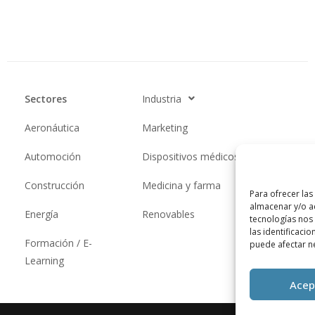
Sectores
Industria
Aeronáutica
Marketing
Automoción
Dispositivos médicos
Construcción
Medicina y farma
Para ofrecer las
almacenar y/o ac
Energía
Renovables
tecnologías nos
las identificacio
Formación / E-
puede afectar ne
Learning
Acep